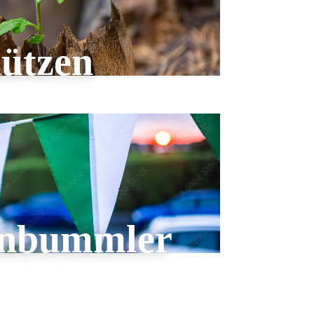
ützen
enbummler