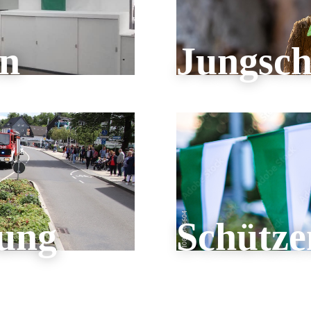
en
Jungsch
ung
Schütz