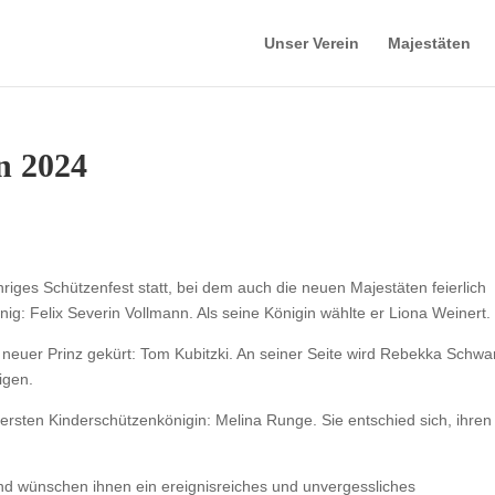
Unser Verein
Majestäten
n 2024
ges Schützenfest statt, bei dem auch die neuen Majestäten feierlich
g: Felix Severin Vollmann. Als seine Königin wählte er Liona Weinert.
uer Prinz gekürt: Tom Kubitzki. An seiner Seite wird Rebekka Schwa
igen.
rersten Kinderschützenkönigin: Melina Runge. Sie entschied sich, ihren
und wünschen ihnen ein ereignisreiches und unvergessliches