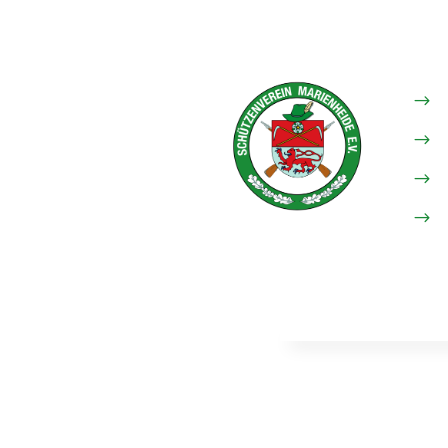
$
$
$
$