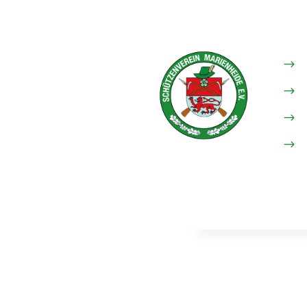
$
$
$
$